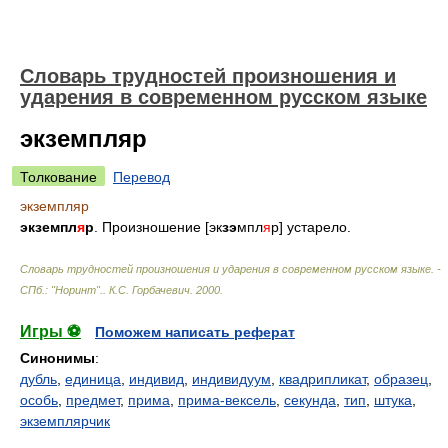
Словарь трудностей произношения и
ударения в современном русском языке
экземпляр
Толкование
Перевод
экземпляр
экземпл
я
р
. Произношение [эк
зэ
мпл
я
р] устарело.
Словарь трудностей произношения и ударения в современном русском языке. -
СПб.: "Норинт".
.
К.С. Горбачевич
.
2000
.
Игры ⚽
Поможем написать реферат
Синонимы
:
дубль
,
единица
,
индивид
,
индивидуум
,
квадрипликат
,
образец
,
особь
,
предмет
,
прима
,
прима-вексель
,
секунда
,
тип
,
штука
,
экземплярчик