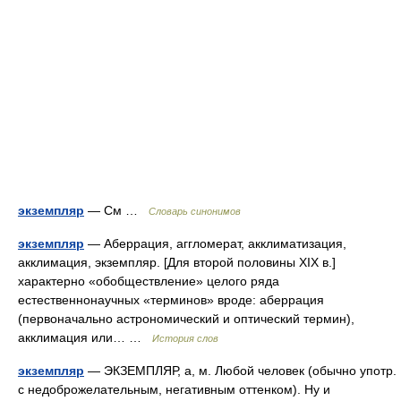
экземпляр
— См …
Словарь синонимов
экземпляр
— Аберрация, аггломерат, акклиматизация,
акклимация, экземпляр. [Для второй половины XIX в.]
характерно «обобществление» целого ряда
естественнонаучных «терминов» вроде: аберрация
(первоначально астрономический и оптический термин),
акклимация или… …
История слов
экземпляр
— ЭКЗЕМПЛЯР, а, м. Любой человек (обычно употр.
с недоброжелательным, негативным оттенком). Ну и