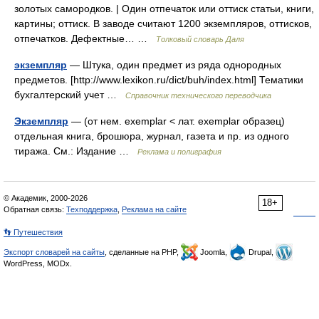
золотых самородков. | Один отпечаток или оттиск статьи, книги,
картины; оттиск. В заводе считают 1200 экземпляров, оттисков,
отпечатков. Дефектные… …
Толковый словарь Даля
экземпляр
— Штука, один предмет из ряда однородных
предметов. [http://www.lexikon.ru/dict/buh/index.html] Тематики
бухгалтерский учет …
Справочник технического переводчика
Экземпляр
— (от нем. exemplar < лат. exemplar образец)
отдельная книга, брошюра, журнал, газета и пр. из одного
тиража. См.: Издание …
Реклама и полиграфия
© Академик, 2000-2026
18+
Обратная связь:
Техподдержка
,
Реклама на сайте
👣 Путешествия
Экспорт словарей на сайты
, сделанные на PHP,
Joomla,
Drupal,
WordPress, MODx.